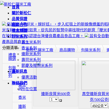
首頁
關於新松仁
品質保證
俗話說「呷好米，嫁好尪」，步入紅毯上的新娘像嬌羞的稻
經銷合作
米吉利 ‧ 受米如意，從先民的智慧中尋找現代的創意「粳
禮盒精選
在地好米，CAS認證台灣優良農產品食品工廠。
設有全自動
好米系列
產高品質食米。
養生米系列
分類清單
香米系列
新松仁碾米工廠
商品購物
包裝米系列
連新米系列
禮盒
精選
壽司米系列
節慶及贈用米系列
包裝
最新訊息
米系
列
優惠活動
聯絡我們
養生
米
所在位置
連新良質米600克
真空連新良質米-
香米
克/500公
連新