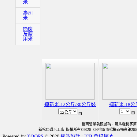
米
壽司
米
節慶
及贈
用米
連新米-12公斤/30公斤裝
連新米-18公
糧商營業執照號碼：農北糧桃字第030
新松仁碾米工廠 版權所有©2020 326桃園市楊梅區梅高路206號 TE
Powered by
XOOPS
© 2020
網站設計
:
JCB
登錄帳號